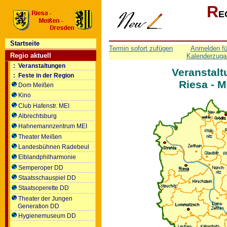
R
E
Startseite
Termin sofort zufügen
Anmelden fü
Regio aktuell
Kalenderzuga
: Veranstaltungen
Veranstalt
: Feste in der Region
Riesa - 
Dom Meißen
Kino
Club Hafenstr. MEI
Albrechtsburg
Hahnemannzentrum MEI
Theater Meißen
Landesbühnen Radebeul
Elblandphilharmonie
Semperoper DD
Staatsschauspiel DD
Staatsoperette DD
Theater der Jungen
Generation DD
Hygienemuseum DD