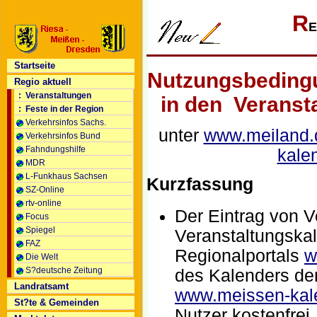
R
E
Startseite
Nutzungsbedingu
Regio aktuell
: Veranstaltungen
in den Veranst
: Feste in der Region
Verkehrsinfos Sachs.
unter
www.meiland.
Verkehrsinfos Bund
Fahndungshilfe
kale
MDR
L-Funkhaus Sachsen
Kurzfassung
SZ-Online
rtv-online
Der Eintrag von V
Focus
Spiegel
Veranstaltungska
FAZ
Regionalportals
w
Die Welt
S?deutsche Zeitung
des Kalenders de
Landratsamt
www.meissen-kal
St?te & Gemeinden
Nutzer kostenfrei.