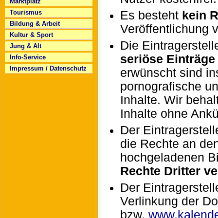
Marktplatz
Es besteht
kein 
Tourismus
Bildung & Arbeit
Veröffentlichung 
Kultur & Sport
Die Eintragerstell
Jung & Alt
seriöse Einträge
Info-Service
Impressum / Datenschutz
erwünscht sind i
pornografische un
Inhalte. Wir behal
Inhalte ohne Ank
Der Eintragerstell
die Rechte an de
hochgeladenen Bil
Rechte Dritter ve
Der Eintragerstell
Verlinkung der D
bzw.
www.kalende