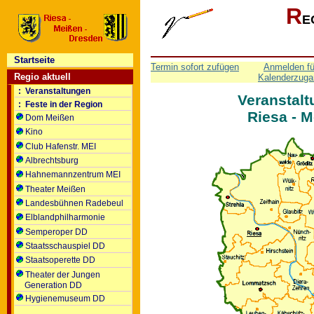
R
E
Startseite
Termin sofort zufügen
Anmelden fü
Regio aktuell
Kalenderzuga
: Veranstaltungen
Veranstalt
: Feste in der Region
Riesa - 
Dom Meißen
Kino
Club Hafenstr. MEI
Albrechtsburg
Hahnemannzentrum MEI
Theater Meißen
Landesbühnen Radebeul
Elblandphilharmonie
Semperoper DD
Staatsschauspiel DD
Staatsoperette DD
Theater der Jungen
Generation DD
Hygienemuseum DD