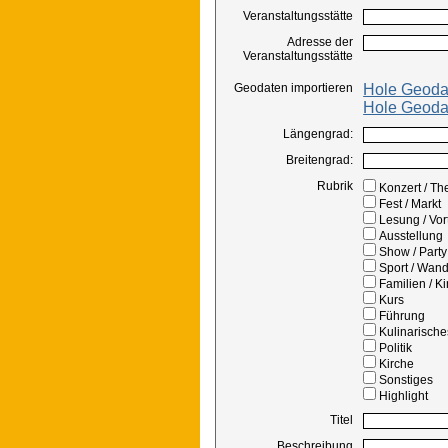
Veranstaltungsstätte
Adresse der
Veranstaltungsstätte
Geodaten importieren
Hole Geoda
Hole Geoda
Längengrad:
Breitengrad:
Rubrik
Konzert / Th
Fest / Markt
Lesung / Vor
Ausstellung
Show / Party
Sport / Wan
Familien / K
Kurs
Führung
Kulinarische
Politik
Kirche
Sonstiges
Highlight
Titel
Beschreibung