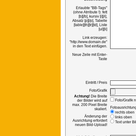
Erlaubte "BB-Tags"
(ohne Atrribute !): fett
[b][/b], kursiv [i][/i],
Absatz [p][/p], Tabelle
[table][th][tr][td], Liste
[ul][li]
Link erzeugen:
"http://www.domain.de"
in den Text einfügen.
Neue Zeile mit Enter-
Taste
Eintritt / Preis
Foto/Grafik
Achtung!
Die Breite
Foto/Grafik 
der Bilder wird auf
max. 200 Pixel Breite
Fotoausrichtung
skaliert.
rechts oben
Änderung der
links oben
Ausrichtung erfordert
Text unter Bi
neuen Bild-Upload!