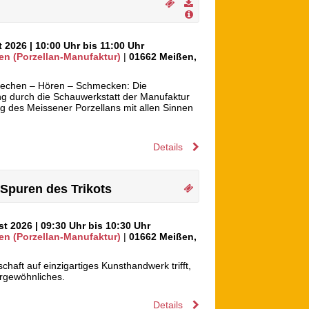
t 2026
| 10:00 Uhr bis 11:00 Uhr
en (Porzellan-Manufaktur)
|
01662
Meißen
,
iechen – Hören – Schmecken: Die
g durch die Schauwerkstatt der Manufaktur
ng des Meissener Porzellans mit allen Sinnen
Details
Spuren des Trikots
ust 2026
| 09:30 Uhr bis 10:30 Uhr
en (Porzellan-Manufaktur)
|
01662
Meißen
,
haft auf einzigartiges Kunsthandwerk trifft,
rgewöhnliches.
Details