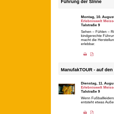
Führung der SInne
Montag, 10. Augus
Erlebniswelt Meiss
Talstraße 9
Sehen – Fühlen – R
kindgerechte Führun
macht die Herstellu
erlebbar.
ManufakTOUR - auf den 
Dienstag, 11. Aug
Erlebniswelt Meiss
Talstraße 9
Wenn Fußballleidensc
entsteht etwas Auße