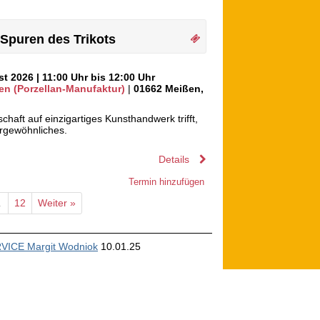
Spuren des Trikots
ust 2026
| 11:00 Uhr bis 12:00 Uhr
en (Porzellan-Manufaktur)
|
01662
Meißen
,
haft auf einzigartiges Kunsthandwerk trifft,
rgewöhnliches.
Details
Termin hinzufügen
…
12
Weiter »
ICE Margit Wodniok
10.01.25