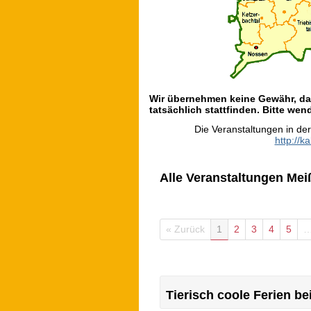
Wir übernehmen keine Gewähr, das
tatsächlich stattfinden. Bitte wend
Die Veranstaltungen in de
http://k
Alle Veranstaltungen Mei
« Zurück
1
2
3
4
5
Tierisch coole Ferien b