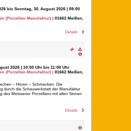
026 bis Sonntag, 30. August 2026
| 09:00
en (Porzellan-Manufaktur)
|
01662
Meißen
,
Details
ugust 2026
| 10:00 Uhr bis 11:00 Uhr
en (Porzellan-Manufaktur)
|
01662
Meißen
,
iechen – Hören – Schmecken: Die
g durch die Schauwerkstatt der Manufaktur
ng des Meissener Porzellans mit allen Sinnen
Details