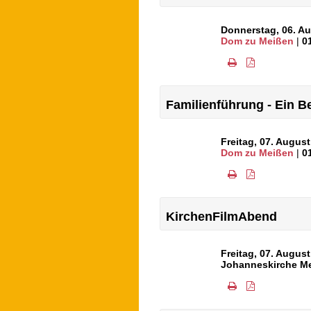
Donnerstag, 06. A
Dom zu Meißen
|
0
Familienführung - Ein 
Freitag, 07. Augus
Dom zu Meißen
|
0
KirchenFilmAbend
Freitag, 07. Augus
Johanneskirche M