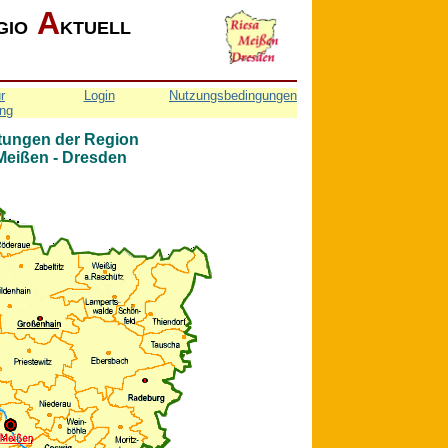
A
GIO
KTUELL
r
Login
Nutzungsbedingungen
ng
tungen der Region
 Meißen - Dresden