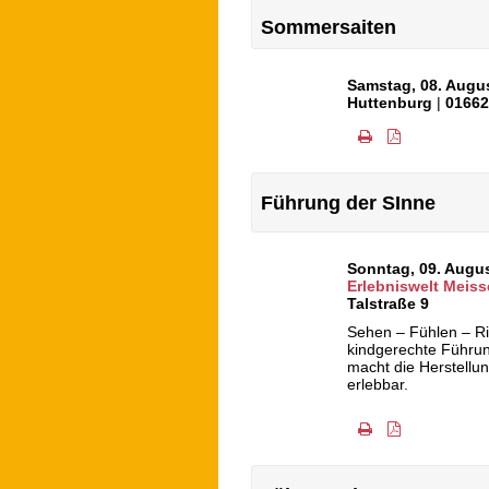
Sommersaiten
Samstag, 08. Augu
Huttenburg
|
0166
Führung der SInne
Sonntag, 09. Augu
Erlebniswelt Meiss
Talstraße 9
Sehen – Fühlen – R
kindgerechte Führun
macht die Herstellu
erlebbar.