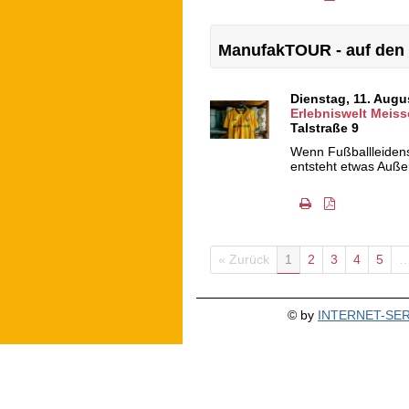
ManufakTOUR - auf den 
Dienstag, 11. Aug
Erlebniswelt Meiss
Talstraße 9
Wenn Fußballleidensc
entsteht etwas Auße
« Zurück
1
2
3
4
5
© by
INTERNET-SERV