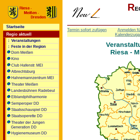
R
E
Startseite
Termin sofort zufügen
Anmelden fü
Regio aktuell
Kalenderzuga
: Veranstaltungen
Veranstalt
: Feste in der Region
Riesa - 
Dom Meißen
Kino
Club Hafenstr. MEI
Albrechtsburg
Hahnemannzentrum MEI
Theater Meißen
Landesbühnen Radebeul
Elblandphilharmonie
Semperoper DD
Staatsschauspiel DD
Staatsoperette DD
Theater der Jungen
Generation DD
Hygienemuseum DD