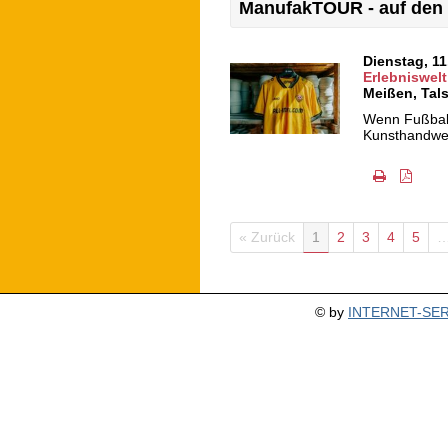
ManufakTOUR - auf den 
Dienstag, 1
Erlebniswelt
Meißen
,
Tals
Wenn Fußballl
Kunsthandwerk
« Zurück
1
2
3
4
5
© by
INTERNET-SERV