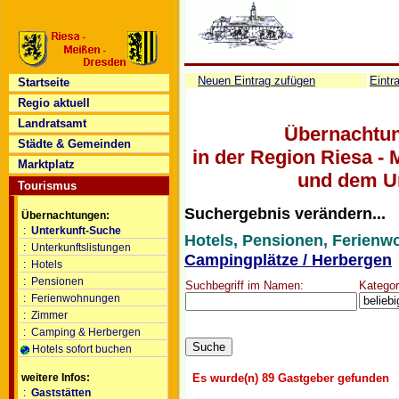
Neuen Eintrag zufügen
Eintr
Startseite
Regio aktuell
Landratsamt
Übernachtun
Städte & Gemeinden
in der Region Riesa - 
Marktplatz
und dem U
Tourismus
Suchergebnis verändern...
Übernachtungen:
:
Unterkunft-Suche
Hotels, Pensionen, Ferienw
:
Unterkunftslistungen
Campingplätze / Herbergen
:
Hotels
:
Pensionen
Suchbegriff im Namen:
Kategor
:
Ferienwohnungen
:
Zimmer
:
Camping & Herbergen
Hotels sofort buchen
Es wurde(n) 89 Gastgeber gefunden
weitere Infos:
:
Gaststätten