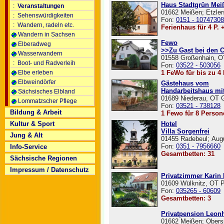
Haus Stadtgrün Mei
:
Veranstaltungen
01662 Meißen; Etzler
:
Sehenswürdigkeiten
Fon:
0151 - 10747308
:
Wandern, radeln etc.
Ferienhaus für 4 P. 
Wandern in Sachsen
Fewo
Elberadweg
>>Zu Gast bei den 
Wasserwandern
01558 Großenhain, O
:
Boot- und Radverleih
Fon:
03522 - 503056
Elbe erleben
1 FeWo für bis zu 4 
Elbweindörfer
Gästehaus vom
Handarbeitshaus mi
Sächsisches Elbland
01689 Niederau, OT G
Lommatzscher Pflege
Fon:
03521 - 738128
Bildung & Arbeit
1 Fewo für 8 Person
Kultur & Sport
Hotel
Villa Sorgenfrei
Jung & Alt
01455 Radebeul; Aug
Fon:
0351 - 7956660
Info-Service
Gesamtbetten: 31
Sächsische Regionen
Impressum / Datenschutz
Privatzimmer Karin
01609 Wülknitz, OT Pe
Fon:
035265 - 60609
Gesamtbetten: 3
Privatpension Leon
01662 Meißen; Obersp