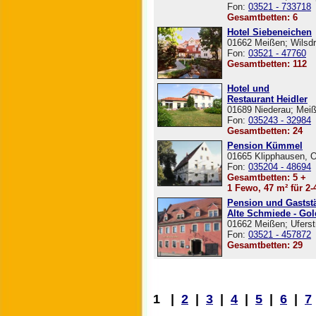
Fon:
03521 - 733718
Gesamtbetten: 6
Hotel Siebeneichen
01662 Meißen; Wilsdr
Fon:
03521 - 47760
Gesamtbetten: 112
Hotel und
Restaurant Heidler
01689 Niederau; Meiß
Fon:
035243 - 32984
Gesamtbetten: 24
Pension Kümmel
01665 Klipphausen, 
Fon:
035204 - 48694
Gesamtbetten: 5 +
1 Fewo, 47 m² für 2-4
Pension und Gaststä
Alte Schmiede - Go
01662 Meißen; Uferst
Fon:
03521 - 457872
Gesamtbetten: 29
1 |
2
|
3
|
4
|
5
|
6
|
7