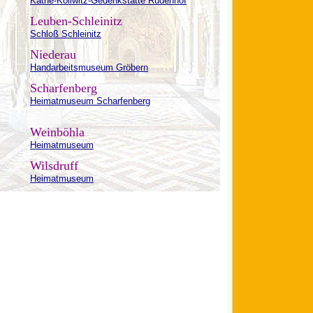
Käthe-Kollwitz-Gedenkstätte Rüdenhof
Leuben-Schleinitz
Schloß Schleinitz
Niederau
Handarbeitsmuseum Gröbern
Scharfenberg
Heimatmuseum Scharfenberg
Weinböhla
Heimatmuseum
Wilsdruff
Heimatmuseum