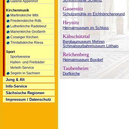
Schlossmühle Schieritz
Galerie Appenhof
Gauernitz
Kirchenmusik
Schulzemühle im Eichhörnchengrund
Martinskirche Wbl.
Friedenskirche Rdb.
Heynitz
Lutherkirche Radebeul
Heimatmuseum im Schloss
Marienkirche Großenh
Käbschütztal
Coswiger Kirchen
Bergbaumuseum Mehren
Trinitatiskirche Riesa
Schmalspurbahnmuseum Löthain
Sport
Reichenberg
: Sportvereine
Heimatmuseum Boxdorf
: Hallen- und Freibäder
Taubenheim
: Verleih-Service
Segeln in Sachsen
Dorfkirche
Jung & Alt
Info-Service
Sächsische Regionen
Impressum / Datenschutz