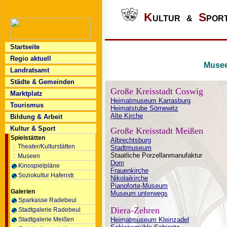
K
S
ULTUR &
POR
Startseite
Regio aktuell
Musee
Landratsamt
Städte & Gemeinden
Große Kreisstadt Coswig
Marktplatz
Heimatmuseum Karrasburg
Tourismus
Heimatstube Sörnewitz
Alte Kirche
Bildung & Arbeit
Kultur & Sport
Große Kreisstadt Meißen
Spielstätten
Albrechtsburg
: Theater/Kulturstätten
Stadtmuseum
Staatliche Porzellanmanufaktur
: Museen
Dom
Kinospielpläne
Frauenkirche
Soziokultur Hafenstr.
Nikolaikirche
Pianoforte-Museum
Galerien
Museum unterwegs
Sparkasse Radebeul
Diera-Zehren
Stadtgalerie Radebeul
Stadtgalerie Meißen
Heimatmuseum Kleinzadel