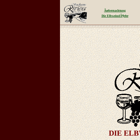
Ãœbernachtung
Die ElbweindÃ¶rfer
DIE EL