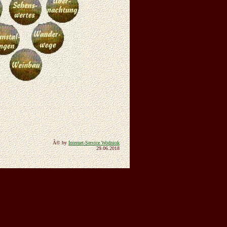
Â© by
Internet-Service Wodniok
29.06.2018