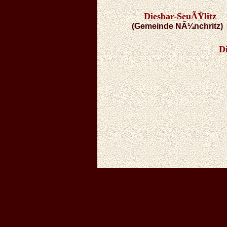
Diesbar-SeuÃŸlitz
(Gemeinde NÃ¼nchritz)
D