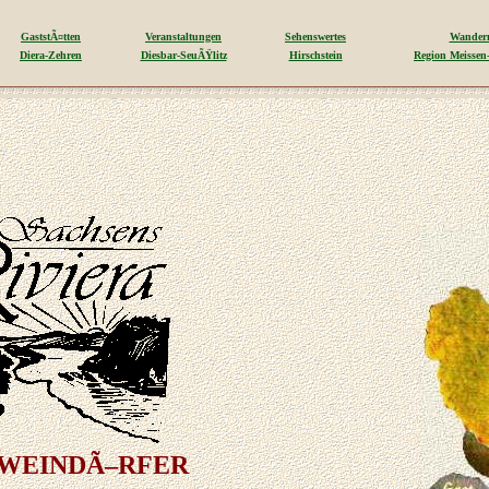
GaststÃ¤tten
Veranstaltungen
Sehenswertes
Wander
Diera-Zehren
Diesbar-SeuÃŸlitz
Hirschstein
Region Meissen
BWEINDÃ–RFER