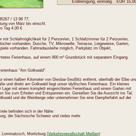
Endreinigung, einmalig
EUR
15,0
35267 / 13 98 77;
tung von März bis einschl.
ro Tag 4,00 €
mit Schlafmöglichkeit für 2 Person/en, 1 Schlafzimmer für 2 Person/en,
tücher vorhanden, Dusche, TV, Mikrowelle, Terrasse, Liegewiese, Garten,
Spiele vorhanden, Fahrradausleihe möglich, Parkplatz im Objekt,
htetes Ferienhaus, auf einem 900 m² Grundstück mit separatem Eingang.
Ferienhaus "Am Golkwald".
 einen halben Kilometer von Diesbar-Seußlitz entfernt, oberhalb der Elbe un
e und direkt am Golkwald liegt unser idyllisches Ferienhaus. Ein kleines
er Lage mit einem komplett eingerichteten Ferienhaus und einem Garten mit
en Sie zum Erholen und Entspannen ein. Genießen Sie die Aussicht ins Tal,
lkwald und die Weinberge oder unternehmen Sie eine Dampferfahrt auf der
ziele befinden sich in der Nähe:
urg, die Sächsische Schweiz und vieles mehr.
, Lommatzsch, Moritzburg
(Verkehrsgesellschaft Meißen)