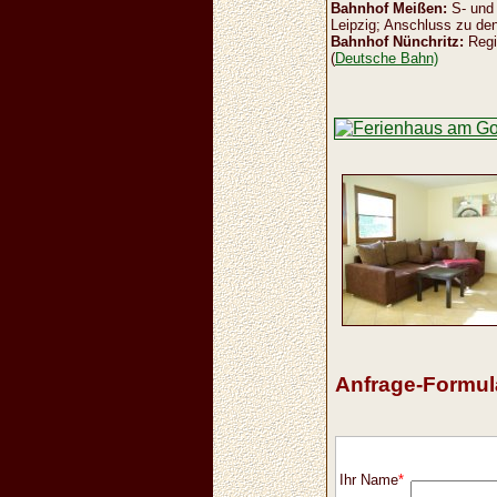
Bahnhof Meißen:
S- und 
Leipzig; Anschluss zu den
Bahnhof Nünchritz:
Regi
(
Deutsche Bahn)
Anfrage-Formul
Ihr Name
*