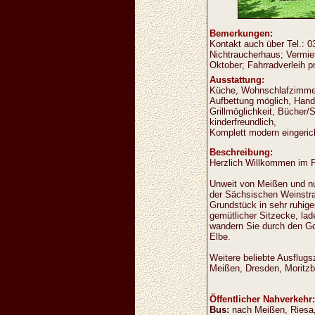
Bemerkungen:
Kontakt auch über Tel.: 0
Nichtraucherhaus; Vermie
Oktober; Fahrradverleih p
Ausstattung:
Küche, Wohnschlafzimmer 
Aufbettung möglich, Hand
Grillmöglichkeit, Bücher/
kinderfreundlich,
Komplett modern eingeric
Beschreibung:
Herzlich Willkommen im 
Unweit von Meißen und nur
der Sächsischen Weinstraß
Grundstück in sehr ruhig
gemütlicher Sitzecke, lad
wandern Sie durch den Go
Elbe.
Weitere beliebte Ausflugs
Meißen, Dresden, Moritzb
Öffentlicher Nahverkehr:
Bus:
nach Meißen, Riesa