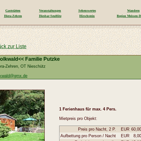
Gaststätten
Veranstaltungen
Sehenswertes
Wandern
Diera-Zehren
Diesbar-Seußlitz
Hirschstein
Region Meissen-D
ück zur Liste
lkwald<< Familie Putzke
era-Zehren, OT Nieschütz
olkwald@gmx.de
1 Ferienhaus für max. 4 Pers.
Mietpreis pro Objekt:
Preis pro Nacht, 2 P.
EUR
60,0
Aufbettung pro Person / Nacht
EUR
8,0