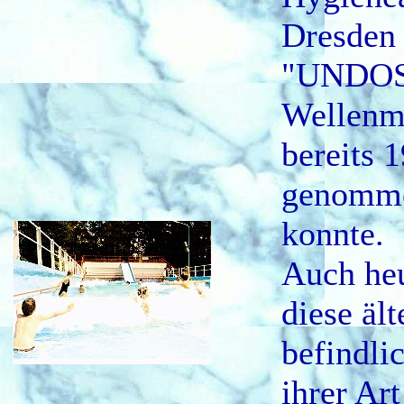
Dresden 
"UNDO
Wellenma
bereits 
genomm
konnte.
Auch heu
diese ält
befindli
ihrer Art